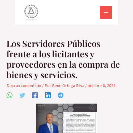
Ir
Navegación
MAIN
al
de
MENU
contenido
entradas
Los Servidores Públicos
frente a los licitantes y
proveedores en la compra de
bienes y servicios.
Deja un comentario
/ Por
Rene Ortega Silva
/
octubre 6, 2024